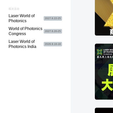
相关活动
Laser World of
2027.6.22-25
Photonics
World of Photonics
2027.6.20-25
Congress
Laser World of
2026.9.16-18
Photonics India