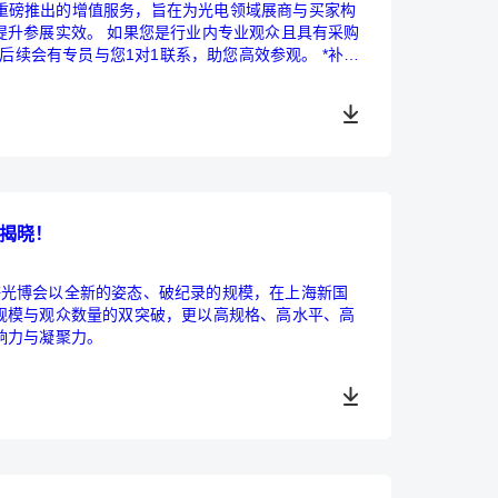
作为重磅推出的增值服务，旨在为光电领域展商与买家构
提升参展实效。 如果您是行业内专业观众且具有采购
，后续会有专员与您1对1联系，助您高效参观。 *补贴
磅揭晓！
黑上海光博会以全新的姿态、破纪录的规模，在上海新国
规模与观众数量的双突破，更以高规格、高水平、高
响力与凝聚力。