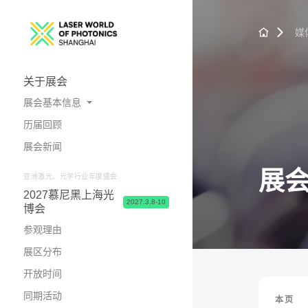
媒
关于展会
展会基本信息
历届回顾
展会概况
展会新闻
照片与视频
展
亚洲激光、光学行业年度盛会
2027慕尼黑上海光
2027.3.8-10
博会
参观理由
展区分布
开放时间
同期活动
本页