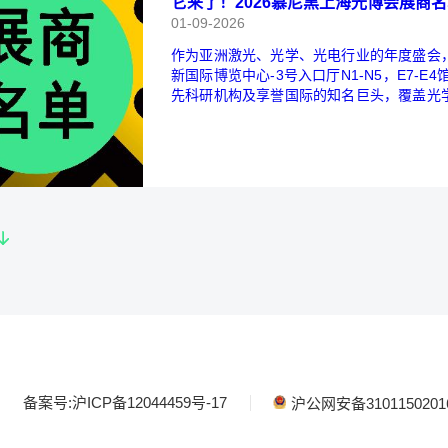
它来了！2026慕尼黑上海光博会展商
01-09-2026
作为亚洲激光、光学、光电行业的年度盛会，慕
新国际博览中心-3号入口厅N1-N5，E7-E4馆盛大召开。 本届展会将汇
先科研机构及享誉国际的知名巨头，覆盖光
制、集成光电与光通信、生物医学光子学等核心领域。 展商名单大全已提前
存！
备案号:沪ICP备12044459号-17
沪公网安备3101150201