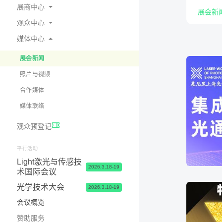
展商中心
展会新
观众中心
为何参展
媒体中心
预定展位
在线会刊
展商中心 & 参展申请常见问题
交通指南
展会新闻
展台 & 市场推广服务
酒店食宿
照片与视频
物流&签证服务
签证服务
合作媒体
联系我们
参观咨询&常见问题
媒体联络
观众预登记
平行活动
Light激光与传感技
2026.3.18-19
术国际会议
光学技术大会
2026.3.18-19
会议概览
赞助服务