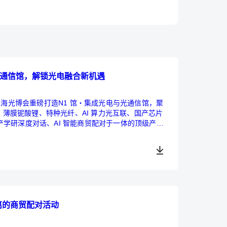
光通信馆，解锁光电融合新机遇
上海光博会重磅打造N1 馆・集成光电与光通信馆，聚
光、薄膜铌酸锂、特种光纤、AI 算力光互联、国产芯片
学研深度对话、AI 智能商贸配对于一体的顶级产业
距离的商贸配对活动