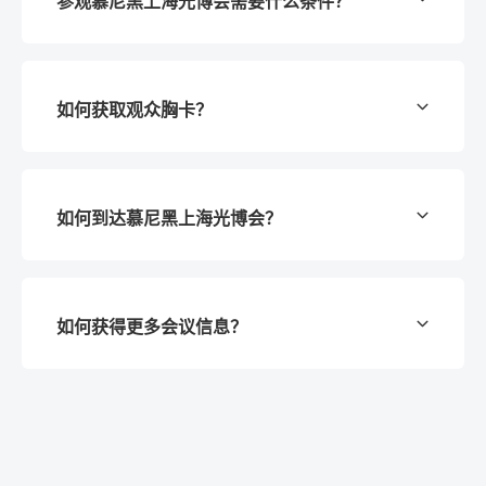
参观慕尼黑上海光博会需要什么条件？
世界光电技术大会与慕尼黑国际光博会同期举
办，两年一届。这是欧洲领先，世界排名前三的
光学和激光研究部门科技大会。
展会对预登记的专业观众免费开放。门票免费，
慕尼黑上海光博会自2006年以来，每年一届，在
如何获取观众胸卡？
观众须进行网上预登记或者现场登记并携带观众
上海举办，是中国光电行业交流的绝佳平台。
胸牌，18岁以下观众谢绝入内。
您可进行网上预登记，也可以直接在展会期间至
如何到达慕尼黑上海光博会？
展会现场登记并领取胸卡。
您可
点击这里
，获取多种交通信息，直达展馆。
如何获得更多会议信息？
请
点击了解
更多同期会议信息 。