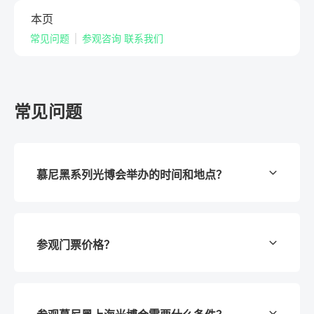
本页
常见问题
参观咨询 联系我们
常见问题
慕尼黑系列光博会举办的时间和地点？
慕尼黑光博会系列是集全球激光和光电产业领先
参观门票价格？
技术，并结合研究与应用，推动光学技术的进一
步发展的重要平台。
慕尼黑国际光博会每两年于慕尼黑举办。
完成网上预登记，即可免费入场参观！