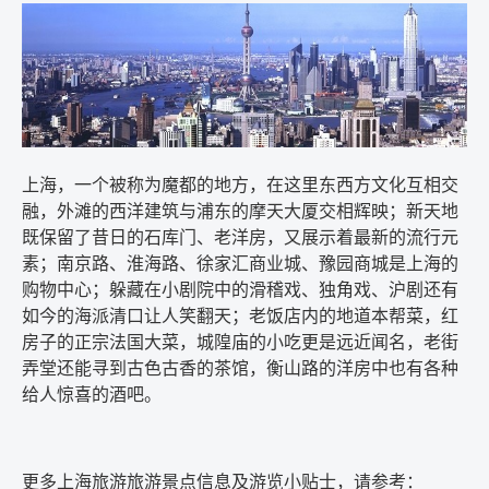
上海，一个被称为魔都的地方，在这里东西方文化互相交
融，外滩的西洋建筑与浦东的摩天大厦交相辉映；新天地
既保留了昔日的石库门、老洋房，又展示着最新的流行元
素；南京路、淮海路、徐家汇商业城、豫园商城是上海的
购物中心；躲藏在小剧院中的滑稽戏、独角戏、沪剧还有
如今的海派清口让人笑翻天；老饭店内的地道本帮菜，红
房子的正宗法国大菜，城隍庙的小吃更是远近闻名，老街
弄堂还能寻到古色古香的茶馆，衡山路的洋房中也有各种
给人惊喜的酒吧。
更多上海旅游旅游景点信息及游览小贴士，请参考：