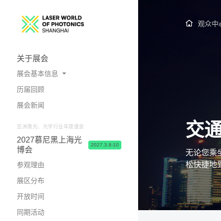
观众中
关于展会
展会基本信息
历届回顾
展会概况
展会新闻
照片与视频
交
亚洲激光、光学行业年度盛会
2027慕尼黑上海光
2027.3.8-10
博会
无论您乘
松快捷地
参观理由
展区分布
开放时间
同期活动