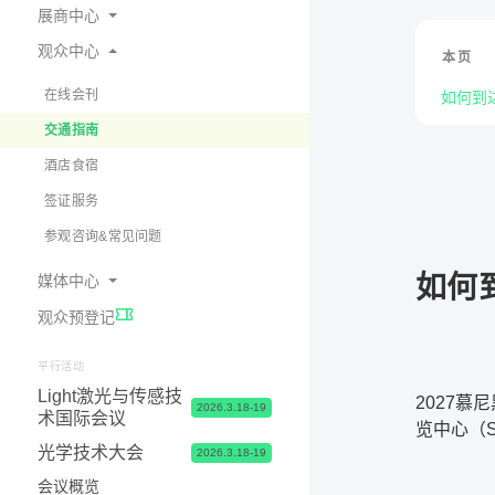
展商中心
观众中心
本页
为何参展
预定展位
在线会刊
如何到
展商中心 & 参展申请常见问题
交通指南
展台 & 市场推广服务
酒店食宿
物流&签证服务
签证服务
联系我们
参观咨询&常见问题
如何
媒体中心
观众预登记
展会新闻
照片与视频
平行活动
Light激光与传感技
合作媒体
2027慕
2026.3.18-19
术国际会议
览中心（
媒体联络
光学技术大会
2026.3.18-19
会议概览