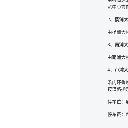
由各高速
览中心方
2、
杨浦
由杨浦大
3、
南浦
由南浦大
4、
卢浦
沿内环鲁
按道路指
停车位：展
停车费：