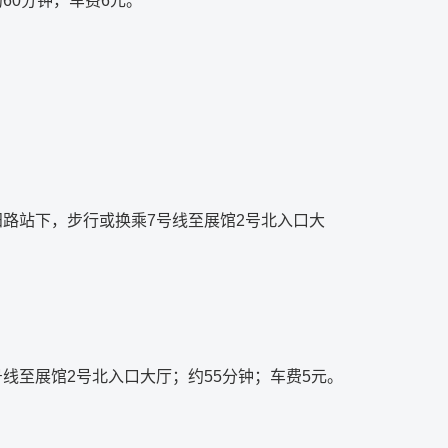
60分钟，车费6元。
阳路站下，步行或换乘7号线至展馆2号北入口大
线至展馆2号北入口大厅；约55分钟；车费5元。