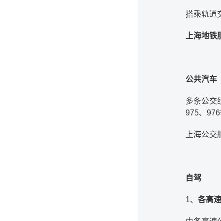
搭乘轨道
上海地铁
公共汽车
多条公交
975、97
上海公交服务
自驾
1、
各高