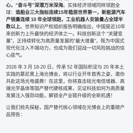
心，“奋斗号”深潜万米深海
。实体经济领域同样领跑全
球：
造船业三大指标连续15年稳居世界第一，新能源汽车
产销量连续 10 年全球领跑，工业机器人安装量占全球半
数以上
。世界知识产权组织报告明确指出，中国是近10年
来创新力上升最快的经济体之一。科技创新这个 “关键变
量”，正持续转化为高质量发展的“最大增量”，既为中国式
现代化注入不竭动力，也成为我们迎战一切风险挑战的信
心底气。
2026 年 3 月 18-20 日，传承 52 年国际积淀与 20 年本土
实践的慕尼黑上海光博会，将以行业开年首秀之姿，邀你
共赴这场光电盛典！在这里，你将直击硅光电倍增器、高
端光学晶体等国产替代硬核成果，见证科技如何为高质量
发展注入强劲动能，解锁全产业链升级的全新机遇！
让我们抢先探秘，国产替代核心领域在光博会上的重磅产
品预告：