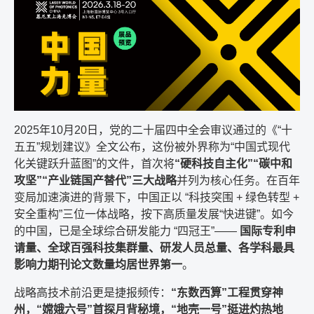
2025年10月20日，党的二十届四中全会审议通过的《“十
五五”规划建议》全文公布，这份被外界称为“中国式现代
化关键跃升蓝图”的文件，首次将
“硬科技自主化”“碳中和
攻坚”“产业链国产替代”三大战略
并列为核心任务。在百年
变局加速演进的背景下，中国正以 “科技突围 + 绿色转型 +
安全重构”三位一体战略，按下高质量发展“快进键”。如今
的中国，已是全球综合研发能力 “四冠王”——
国际专利申
请量、全球百强科技集群量、研发人员总量、各学科最具
影响力期刊论文数量均居世界第一
。
战略高技术前沿更是捷报频传：
“东数西算”工程贯穿神
州，“嫦娥六号”首探月背秘境，“地壳一号”挺进灼热地