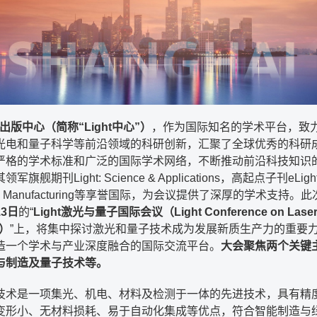
术出版中心（简称“Light中心”）
，作为国际知名的学术平台，致
光电和量子科学等前沿领域的科研创新，汇聚了全球优秀的科研
严格的学术标准和广泛的国际学术网络，不断推动前沿科技知识
旗舰期刊Light: Science & Applications，高起点子刊eLight, 
ced Manufacturing等享誉国际，为会议提供了深厚的学术支持。此
13日
的“
Light激光与量子国际会议（Light Conference on Laser
m）
”上，将集中探讨激光和量子技术成为发展新质生产力的重要
造一个学术与产业深度融合的国际交流平台。
大会聚焦两个关键
与制造及量子技术等。
技术是一项集光、机电、材料及检测于一体的先进技术，具有精
变形小、无材料损耗、易于自动化集成等优点，符合智能制造与