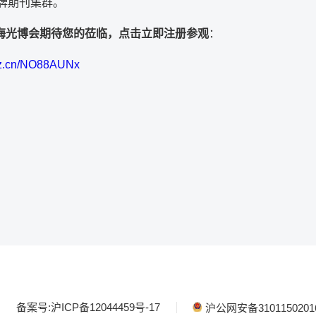
t品牌期刊集群。
海光博会期待您的莅临，点击立即注册参观
：
dwz.cn/NO88AUNx
备案号:沪ICP备12044459号-17
沪公网安备3101150201