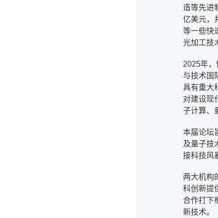
造等先进制
亿美元，并
等一些快
光加工技
2025年
与技术国
具有重大
对建设现
子计算、
本届论坛
及量子技
接科技风
两大机构
科创新提
合作打下
新技术。