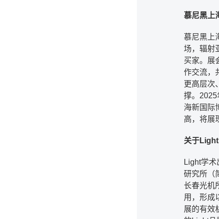
慕尼黑上
慕尼黑上
场，辐射
买家。展
作交流，
更高层次
撑。202
海新国际
高，将展
关于Lig
Light
研究所（
长春光机
用，形成
展的有效