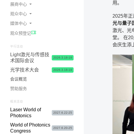
用。
展商中心
观众中心
2025年
为何参展
光与量子国际会
媒体中心
预定展位
在线会刊
激光、光
观众预登记
展商中心 & 参展申请常见问题
交通指南
展会新闻
堂。 在2
会庆生添
展台 & 市场推广服务
酒店食宿
照片与视频
平行活动
Light激光与传感技
物流&签证服务
签证服务
合作媒体
2026.3.18-19
术国际会议
联系我们
参观咨询&常见问题
媒体联络
光学技术大会
2026.3.18-19
会议概览
赞助服务
相关活动
Laser World of
2027.6.22-25
Photonics
World of Photonics
2027.6.20-25
Congress