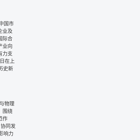
中国市
企业及
国际合
产业向
有力支
3日在上
历史新
械与物理
。围绕
范作
、协同发
影响力