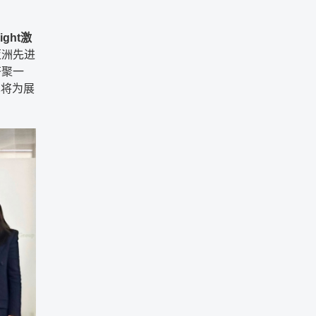
ight激
亚洲先进
齐聚一
也将为展