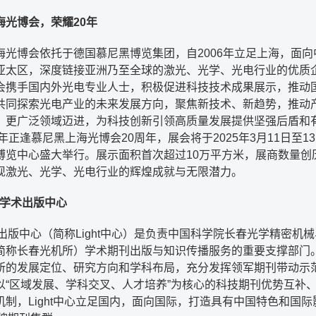
海光博会，荣耀20年
海光博会依托于德国慕尼黑博览集团，自2006年立足上海，面向
亚太区，深度链接亚洲乃至全球的激光、光学、光电行业的优质
会携手国内外光电专业人士，积极促进科技技术成果展示，推动
共同探索光电产业的未来发展方向，聚焦新技术、新趋势，推动
、更广泛领域迈进，为科技创新引领高质量发展提供坚强后盾和
5年正逢慕尼黑上海光博会20周年，展会将于2025年3月11日至1
博览中心盛大举行。展示面积首次超过10万平方米，展商数量创
现激光、光学、光电行业的辉煌成就与无限潜力。
ht学术出版中心
学术出版中心（简称Light中心）是负责中国科学院长春光学精密机
简称长春光机所）学术期刊出版与知识传播服务的重要支撑部门
所的发展定位、研究方向和学科布局，充分发挥领军期刊带动示
以“区域发展、学科交叉、人才培养”为核心的科技期刊优势互补
机制，Light中心立足国内，面向国际，打造具有中国特色和国际