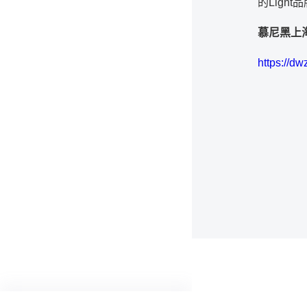
的Ligh
慕尼黑上
https://