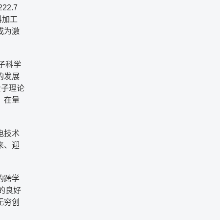
2.7
料加工
成为激
量子科学
的发展
量子理论
，在量
电技术
来、迎
的跨学
的良好
无穷创