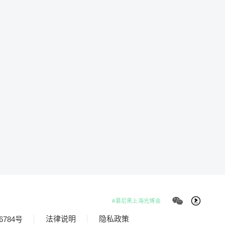
#慕尼黑上海光博会
法律说明
隐私政策
6784号