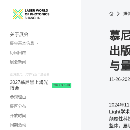
媒
慕尼
关于展会
展会基本信息
出
历届回顾
展会概况
展会新闻
与
照片与视频
亚洲激光、光学行业年度盛会
11-26-20
2027慕尼黑上海光
2027.3.8-10
博会
参观理由
2024年1
展区分布
Light
开放时间
颠覆性科
同期活动
整体，展