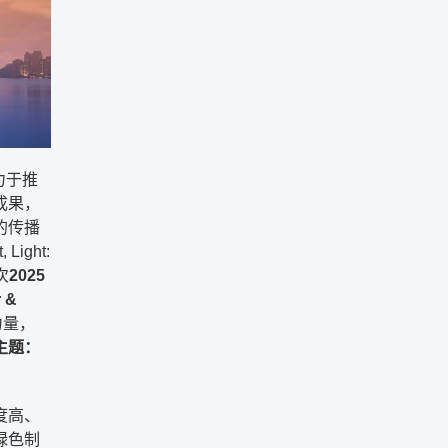
力于推
成果，
的传播
Light:
次
2025
 &
力量，
主题：
度高、
绿色制