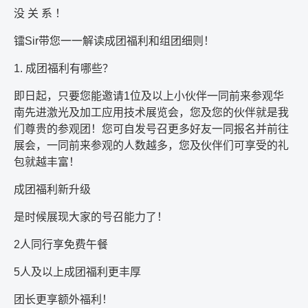
没 关 系 ！
镭
Sir
带您一一解读成团福利和组团细则！
1.
成团福利有哪些？
即日起，只要您能邀请
1
位及以上小伙伴一同前来参观华
南先进激光及加工应用技术展览会，您及您的伙伴就是我
们尊贵的参观团！您可自发号召更多好友一同报名并前往
展会，一同前来参观的人数越多，您及伙伴们可享受的礼
包就越丰富！
成团福利新升级
是时候展现大家的号召能力了！
2
人同行享免费午餐
5
人及以上成团福利更丰厚
团长更享额外福利！