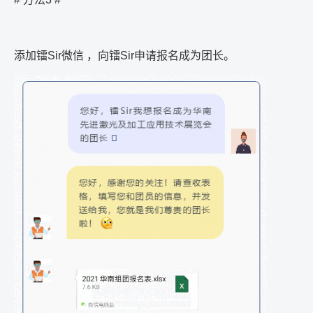
添加镭
Sir
微信 ，向镭
Sir
申请报名成为团长。