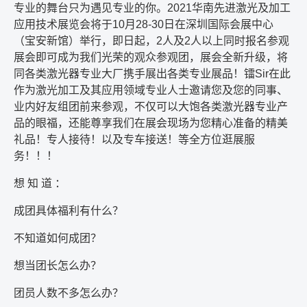
专业的舞台只为遇见专业的你。
2021
华南先进激光及加工
应用技术展览会将于
10
月
28-30
日在深圳国际会展中心
（宝安新馆）举行，即日起，
2
人及
2
人以上同时报名参观
展会即可成为我们光荣的观众参观团，展会全新升级，将
同各类激光器专业大厂携手展出各类专业展品！镭
Sir
在此
作为激光加工及其应用领域专业人士邀请您及您的同事、
业内好友组团前来参观，不仅可以大饱各类激光器专业产
品的眼福，还能尊享我们在展会现场为您精心准备的精美
礼品！专人接待！以及专车接送！等全方位逛展服
务！！！
想 知 道 ：
成团具体福利有什么？
不知道如何成团？
想当团长怎么办？
团员人数不多怎么办？