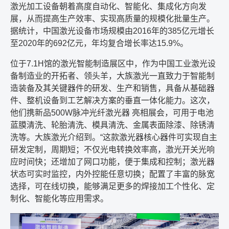
激光加工设备朝着高度自动化、智能化、集成化方向发
展，从而提高生产效率、实现高质量的规模化批量生产。
据统计，中国激光设备市场规模由
2016
年的
385
亿元增长
至
2020
年的
692
亿元，年均复合增长率达
15.9%
。
位于
7.1H
馆的激光智能制造展区中，作为中国工业激光设
备制造业的开拓者、领头羊，大族激光一直致力于智能制
造装备及其关键器件的研发、生产和销售，具备从基础器
件、整机设备到工艺解决方案的垂直一体化能力。这次，
他们携新品
500W
脉冲光纤激光器 亮相展会，可用于电池
蓝膜清洗、轮胎清洗、模具清洗、金属表面除漆、除锈清
洗等。大族激光介绍到。
“
这款激光器核心器件可实现自主
研发定制，周期短；不仅光电转换效率高，激光开关光响
应时间快；还增加了网口功能，便于集成和控制；激光器
状态可实时监控，内外控能任意切换；配置了丰富的脉宽
选择，可在线切换，能够满足更多的焊接加工个性化、定
制化、智能化等应用需求。