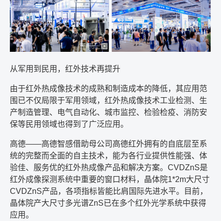
从军用到民用，红外技术再提升
由于红外热成像技术的成熟和制造成本的降低，其应用范
围已不仅局限于军用领域，红外热成像技术工业检测、生
产制造管理、电气自动化、城市监控、检验检疫、消防安
保等民用领域也得到了广泛应用。
高德
——
高德智感借助母公司高德红外拥有的自底层至系
统的完整而全面的自主技术，能为各行业提供性能强、体
验佳、服务优的红外热成像产品和解决方案。
CVDZnS
是
红外成像探测系统中重要的窗口材料，晶体院
1*2m
大尺寸
CVDZnS
产品，各项指标皆能比肩国际先进水平。目前，
晶体院产大尺寸多光谱
ZnS
已在多个红外光学系统中获得
应用。