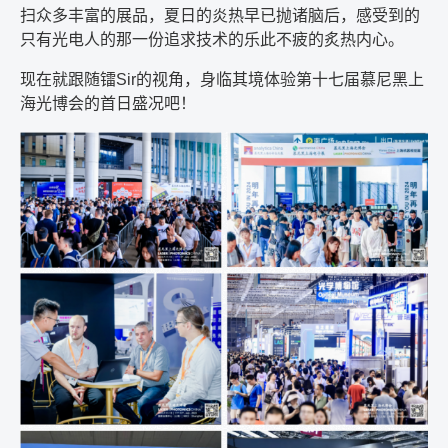
扫众多丰富的展品，夏日的炎热早已抛诸脑后，感受到的
只有光电人的那一份追求技术的乐此不疲的炙热内心。
现在就跟随镭
Sir
的视角，身临其境体验第十七届慕尼黑上
海光博会的首日盛况吧！