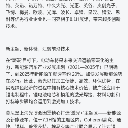
特、英诺、诺万特、中久大光、光惠、英谷、奥创光子、
飞博、梅曼、欧凌、光库、波长、卓镭、星汉、镭宝、恩
耐等优秀行业企业也一同亮相于
8.1H
展馆，带来超多创新
技术。
新主题、新体验，汇聚前沿技术
在
“
双碳
”
目标下，电动车将是未来交通运输零碳化的主
力，新能源汽车产业发展规划（
2021—2035
年）已明确
了，到
2025
年新能源车渗透率约
20%
。加快发展新能源势
在必行。因此，激光以其加工便捷、高效、环保优势，在
实现绿色经济的过程中拥有核心技术价值，被广泛应用于
锂电制程中，锂电池电芯和模组的激光焊接、材料切割和
打标等步骤均会运用到激光加工技术。
慕尼黑上海光博会因需精心打造
“
激光
+”
主题区
——
新能源
及新能源车，位于
7.1H
馆的主题区内，
Coherent
高意、通
快、锐科、普雷茨特、埃马克等企业联合展示了针对锂