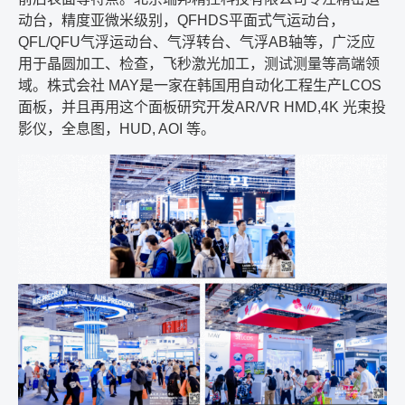
动台，精度亚微米级别，
QFHDS
平面式气运动台，
QFL/QFU
气浮运动台、气浮转台、气浮
AB
轴等，广泛应
用于晶圆加工、检查，飞秒激光加工，测试测量等高端领
域。株式会社
MAY
是一家在韩国用自动化工程生产
LCOS
面板，并且再用这个面板研究开发
AR/VR HMD,4K
光束投
影仪，全息图，
HUD, AOI
等。