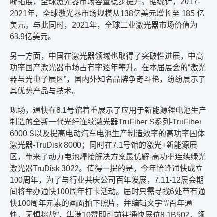
断拓展，全球激光器市场容量稳步提升。据统计，
2017-
2021
年，全球激光器市场规模从
138
亿美元增长至
185
亿
美元。与此同时，
2021
年，全球工业激光器市场价值为
68.9
亿美元。
另一方面，中国在激光器领域也取得了突破性进展，中高
功率国产激光器市场占有率逐年攀升。在本届展会的
“
激光
器与光电子展区
”
，国内外知名品牌争奇斗艳，纷纷展示了
其优势产品与技术。
现场，通快在
8.1
号馆着重展示了应用于新能源锂电池生产
制造的全新一代光纤连续激光器
TruFiber S
系列
-TruFiber
6000 S
以及提高电动汽车电池生产制造效率的高功率固体
激光器
-TruDisk 8000
；同时在
7.1
号馆的激光
+
新能源展
区，带来了动力电池焊接解决方案最优解
-
高功率连续绿光
激光器
TruDisk 3022
。值得一提的是，今年恰逢通快成立
100
周年，为了与行业共庆公司百年发展，
7.11-12
展会期
间将举办通快
100
周年打卡活动。届时只需寻找
6
处带有通
快
100
周年元素的画面拍下照片，并编辑文字
“#
百年通
快，无惧挑战
”
，集满
10
赞即可前往通快展位
8.1B502
，领