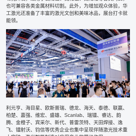
也可兼容各类金属材料切割。此外，为增加观众体验，华
工激光还准备了丰富的激光文创和美味冰品，展台打卡就
能领。
利元亨、海目星、欧斯普瑞、德龙、海天、泰德、联赢、
柏楚、嘉强、维宏、盛雄、
Scanlab
、瑞镭、睿达、韵
腾、金橙子、宾采尔、新代、普雷茨特、天田焊接、逸
飞、镭射沃、钧信等优秀企业也集中呈现伴随激光技术重