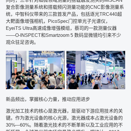
同时，三丰针对细微领域测量的搭载触发测头的
MiSCAN
复合影像测量系统和搭载频闪测量功能的
CNC
影像测量系
统，中智科仪带来的三款首发产品，包括逐光
TRC440
超
大靶面像增强相机，
PicoSpec
门控单光子光谱仪，
EyeiTS Ultra
高速成像增强模组，蔡司的一款测量仪器
——O-INSPECT
和
Smartzoom 5
数码显微镜均引来不少
观众驻足咨询。
新品频出，掌握核心力量，推动应用进步
激光加工技术的核心是激光器，是驱动下游应用技术的关
键。作为激光设备的核心光源，激光器成本占激光设备的
30%—60%
。随着激光技术的不断革新以及工业应用的不