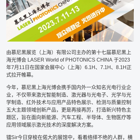
由慕尼黑展览（上海）有限公司主办的第十七届慕尼黑上
海光博会
LASER World of PHOTONICS CHINA
于
2023
年
7
月
11
日在国家会展中心（上海）
6.1H
、
7.1H
、
8.1H
正
式拉开帷幕。
今年，慕尼黑上海光博会携手国内外一众知名光电行业企
业，不仅带来激光智能制造、激光器与光电子、光学与光
学制造、红外技术与应用产品特色展示、检测与质量控制
五大主题领域创新产品，更是再接再厉，打造新兴特色主
题区，旨在面向新能源、汽车工程、半导体、生物医疗等
应用领域展示激光技术的深度解决方案。
镭
Sir
今日穿梭在偌大的展馆中，看着络绎不绝的人群，横