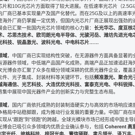
芯片和10G光芯片方面取得了较大进展。在低速率光芯片（2.5G
内厂商已基本实现量产及国产化替代。而在25G及以上的高速率
管海外厂商仍掌握一定优势，但国内光芯片厂商正展现出强劲的
展会已汇聚一批国内光芯片领域的核心力量：
长光华芯、度亘核
术、芯思杰技术、欧司朗光电半导体、光骏河岳、潍坊先进光电
光科技、锐晶激光、波科光电、中电科芯片……
领域
，中国厂商已实现结构性突破，在无源器件方面具备显著的
有源器件领域，中低端产品国产化成熟，高端产品正加速追赶海
次光博会亦汇聚了众多在细分领域深耕的优质光器件企业，覆盖
元件、光子集成、封装材料等关键环节，包括
频准激光、聚合光
越海通信、光艺科技、大连优欣光科技、富泰克光电、中科锐择
将集中展现中国光器件产业的创新实力与完整生态布局。
领域
，国内厂商依托成熟的封装制造硬实力与高效的市场响应速
争格局中站稳脚跟，成为推动行业发展的重要力量。中国厂商在8
实现从“跟跑”到“领跑”的跨越，全球光模块市场已经形成中国主导
光博会已吸引众多领域内优质企业确认参与，包括
Coherent 
I）、飞宇光纤、彼格科技、梓冠光电、寰信驿联、聿凡领光、泽万丰