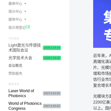
展商中心
观众中心
为何参展
媒体中心
预定展位
在线会刊
观众预登记
展商中心 & 参展申请常见问题
交通指南
展会新闻
展台 & 市场推广服务
酒店食宿
照片与视频
平行活动
Light激光与传感技
物流&签证服务
签证服务
合作媒体
2026.3.18-19
术国际会议
联系我们
参观咨询&常见问题
媒体联络
近年来，A
光学技术大会
2026.3.18-19
高端化演
会议概览
片、光模
增和市场
赞助服务
信行业市场研
相关活动
复合增长率
Laser World of
2027.6.22-25
Photonics
光模块方
2200亿
World of Photonics
2027.6.20-25
以上。国内
Congress