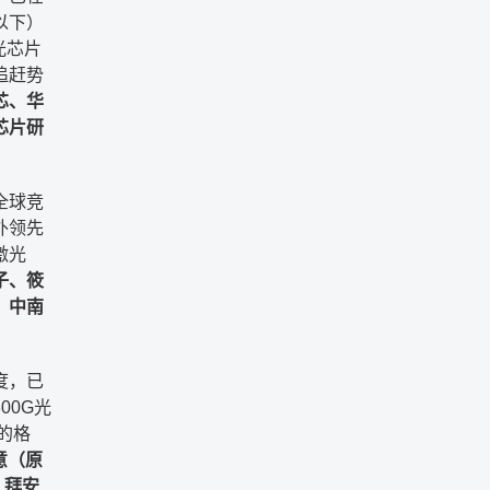
以下）
光芯片
追赶势
芯、华
芯片研
全球竞
外领先
激光
子、筱
、中南
度，已
00G光
的格
高意（原
、拜安