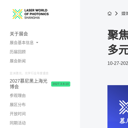
媒
聚
关于展会
展会基本信息
多
历届回顾
展会概况
展会新闻
10-27-20
照片与视频
亚洲激光、光学行业年度盛会
2027慕尼黑上海光
2027.3.8-10
博会
参观理由
展区分布
开放时间
同期活动