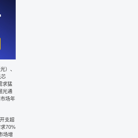
硅光）、
光芯
需求猛
据光通
片组市场年
本开支超
求70%
市场增