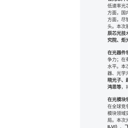
低速率光
方面，国
方面，尽
头。本次
辰芯光技
究院、炬
在光器件
争力；在
水平。本
器、光学
晓光子、
鸿思等
，
在光模块
在全球竞
模块领域
局。本次
II-V