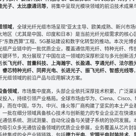
佳光子、太比康通讯等
，将集中呈现光模块领域的前沿技术成果
。
缆领域
，全球光纤光缆市场呈现“亚太主导、欧美成熟、新兴市场
太地区（尤其是中国、印度和日本）是当前光纤光缆需求的核心
于“东数西算”工程、5G基站建设和数字化转型的推动。本次光博
光缆产业链中的一批优质企业，覆盖通信用光纤、特种光纤、传
关键环节，充分展现了中国在这一领域的深厚积淀与多元创新活
括
长飞光纤、首量科技、上海瀚宇、长盈通、亨通光纤、法尔胜
、睿芯特种光纤、同昇光电、长进光子、振飞光纤、智感光线等
纤光缆领域的前沿产品与应用解决方案。
设备领域
，市场集中度高，头部企业依托深厚技术积累、广泛渠
投入，持续引领产业格局。全球市场由华为、Ciena、Cisco、No
导，而在中国，华为、中兴、烽火等厂商构建了坚实的本土产业
，一批在细分领域具备核心技术与创新能力的专业企业正在快速
光通信系统、测试测量、自动化设备与关键子系统的协同发展。
功吸引众多光通信设备领域的优质企业参展，业务覆盖从芯片封
系统集成的全产业链链路，包括
德力光电、宏钢光电封装技术、