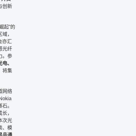
与创新
崛起”的
区域，
会亦汇
感光纤
力。参
光电、
，将集
道网络
kia
基石。
成长，
本次光
装、模
昱品通