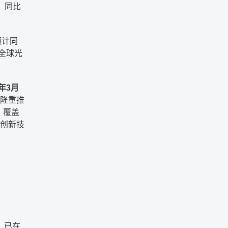
，同比
预计同
，全球光
6年3月
会隆重推
，覆盖
沿创新技
，已在