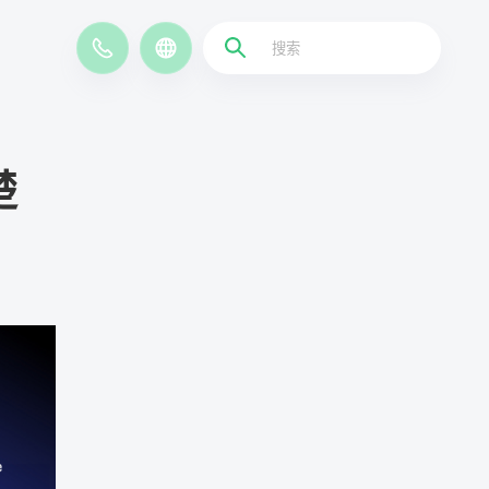
EN
，
楚