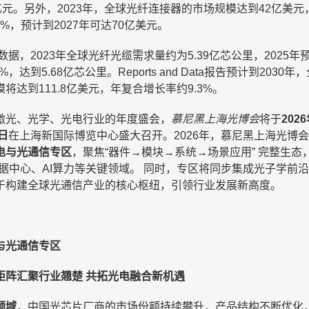
亿元。另外，2023年，全球光纤连接器的市场规模达到42亿美元
53%，预计到2027年可达70亿美元。
数据，2023年全球光纤光缆需求量约为5.39亿芯公里，2025年
%，达到5.68亿芯公里。Reports and Data报告预计到2030年
将达到111.8亿美元，年复合增长率约9.3%。
激光、光学、光电行业的年度盛会，
慕尼黑上海光博会
将于
202
日
在上海新国际博览中心盛大召开。2026年，慕尼黑上海光博
电与光通信专区
，聚焦“器件→模块→系统→场景应用” 完整生态
、数据中心、AI算力等关键领域。 同时，专区将同步集成光子学前
于构建全球光通信产业的核心枢纽，引领行业发展新高度。
与光通信专区
矩阵汇聚行业翘楚 共拓光电融合新机遇
领域
，中国光芯片厂商的市场份额持续攀升，产品结构不断优化