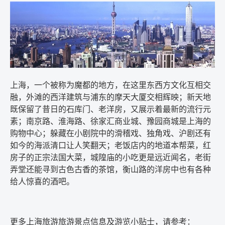
上海，一个被称为魔都的地方，在这里东西方文化互相交
融，外滩的西洋建筑与浦东的摩天大厦交相辉映；新天地
既保留了昔日的石库门、老洋房，又展示着最新的流行元
素；南京路、淮海路、徐家汇商业城、豫园商城是上海的
购物中心；躲藏在小剧院中的滑稽戏、独角戏、沪剧还有
如今的海派清口让人笑翻天；老饭店内的地道本帮菜，红
房子的正宗法国大菜，城隍庙的小吃更是远近闻名，老街
弄堂还能寻到古色古香的茶馆，衡山路的洋房中也有各种
给人惊喜的酒吧。
更多上海旅游旅游景点信息及游览小贴士，请参考：