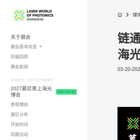
媒
链
关于展会
展会基本信息
海
历届回顾
展会概况
展会新闻
03-20-20
照片与视频
亚洲激光、光学行业年度盛会
2027慕尼黑上海光
2027.3.8-10
博会
参观理由
展区分布
开放时间
同期活动