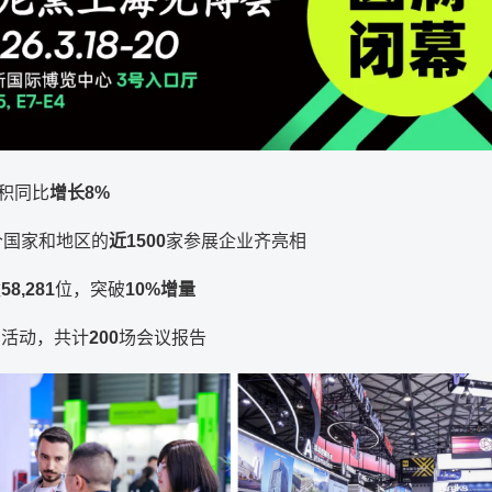
面积同比
增长8%
个国家和地区的
近1500
家参展企业齐亮相
数
58,281
位，突破
10%增量
期活动，共计
200
场会议报告