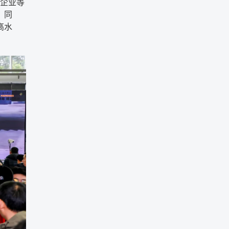
新企业等
，同
高水