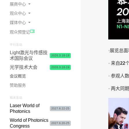
展商中心
观众中心
为何参展
媒体中心
预定展位
在线会刊
观众预登记
展商中心 & 参展申请常见问题
交通指南
展会新闻
展台 & 市场推广服务
酒店食宿
照片与视频
平行活动
·展览总
Light激光与传感技
物流&签证服务
签证服务
合作媒体
2026.3.18-19
术国际会议
联系我们
参观咨询&常见问题
媒体联络
· 来自
22
光学技术大会
2026.3.18-19
· 参观人
会议概览
赞助服务
· 两大同
相关活动
Laser World of
2027.6.22-25
Photonics
World of Photonics
2027.6.20-25
Congress