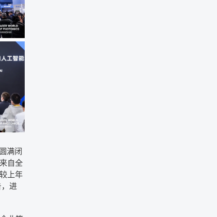
心圆满闭
来自全
，较上年
告，进