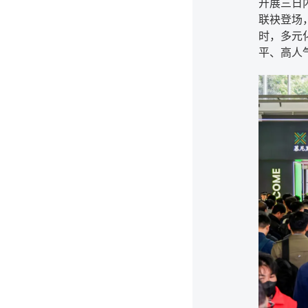
开展三日
联袂登场
时，多元
平、高人