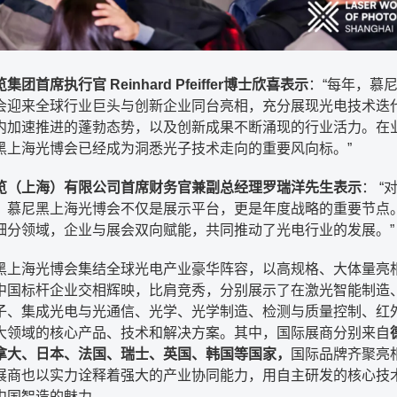
团首席执行官 Reinhard Pfeiffer博士欣喜表示
：“每年，慕
会迎来全球行业巨头与创新企业同台亮相，充分展现光电技术迭
内加速推进的蓬勃态势，以及创新成果不断涌现的行业活力。在
黑上海光博会已经成为洞悉光子技术走向的重要风向标。”
览（上海）有限公司首席财务官兼副总经理罗瑞洋先生表示
： “
，慕尼黑上海光博会不仅是展示平台，更是年度战略的重要节点
细分领域，企业与展会双向赋能，共同推动了光电行业的发展。”
黑上海光博会集结全球光电产业豪华阵容，以高规格、大体量亮
中国标杆企业交相辉映，比肩竞秀，分别展示了在激光智能制造
子、集成光电与光通信、光学、光学制造、检测与质量控制、红
大领域的核心产品、技术和解决方案。其中，国际展商分别来自
拿大、日本、法国、瑞士、英国、韩国等国家，
国际品牌齐聚亮
展商也以实力诠释着强大的产业协同能力，用自主研发的核心技
中国智造的魅力。