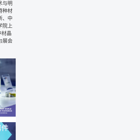
术与明
特种材
所、中
学院上
中材晶
为展会