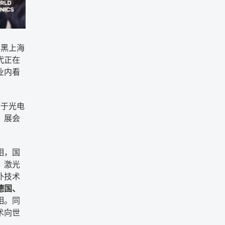
尼黑上海
代正在
业内看
对于光电
。展会
相，国
、激光
外技术
德国、
相。同
术向世